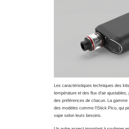
Les caractéristiques techniques des ki
température et des flux d’air ajustables
des préférences de chacun. La gamme iS
des modèles comme l’iStick Pico, qui per
vape selon leurs besoins.
Un autre aspect important à souligner es