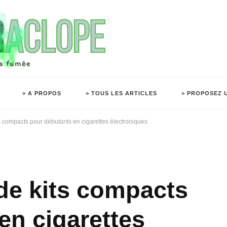
> A PROPOS
> TOUS LES ARTICLES
> PROPOSEZ 
its compacts pour débutants en cigarettes électroniques
 de kits compacts
en cigarettes