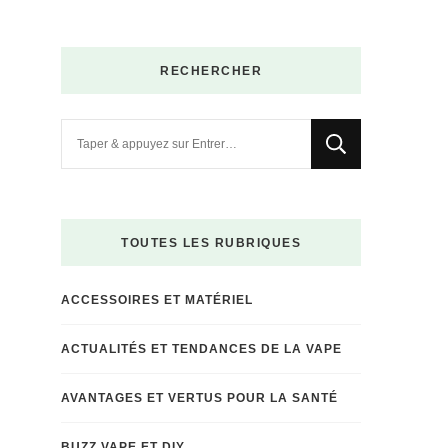
RECHERCHER
Vous
recherchiez
quelque
chose
?
TOUTES LES RUBRIQUES
ACCESSOIRES ET MATÉRIEL
ACTUALITÉS ET TENDANCES DE LA VAPE
AVANTAGES ET VERTUS POUR LA SANTÉ
BUZZ VAPE ET DIY